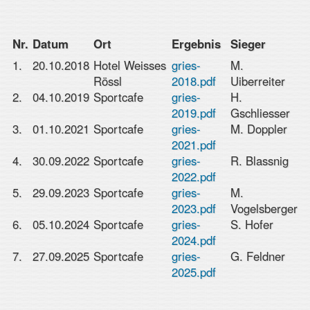
Nr.
Datum
Ort
Ergebnis
Sieger
1.
20.10.2018
Hotel Weisses
gries-
M.
Rössl
2018.pdf
Uiberreiter
2.
04.10.2019
Sportcafe
gries-
H.
2019.pdf
Gschliesser
3.
01.10.2021
Sportcafe
gries-
M. Doppler
2021.pdf
4.
30.09.2022
Sportcafe
gries-
R. Blassnig
2022.pdf
5.
29.09.2023
Sportcafe
gries-
M.
2023.pdf
Vogelsberger
6.
05.10.2024
Sportcafe
gries-
S. Hofer
2024.pdf
7.
27.09.2025
Sportcafe
gries-
G. Feldner
2025.pdf