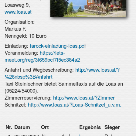
Loasweg 9,
www.loas.at
Organisation:
Markus F.
Nenngeld: 10 Euro
Einladung:
tarock-einladung-loas.pdf
Voranmeldung:
https://lets-
meet.org/reg/3f659bcf7f5ec384a2
Anfahrt und Wegbeschreibung:
http://www.loas.at/?
%26nbsp%3BAnfahrt
Taxi Steinlechner bietet Sammeltaxis auf die Loas an
(05224/54000).
Zimmerreservierung:
http://www.loas.at/?Zimmer
Schnitzel:
http://www.loas.at/?Loas-Schnitzel_u.v.m.
Nr.
Datum
Ort
Ergebnis
Sieger