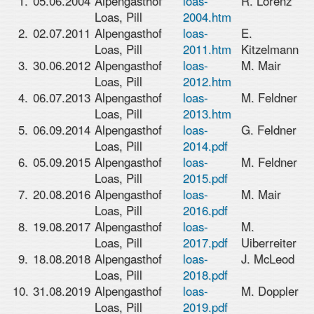
1.
05.06.2004
Alpengasthof
loas-
R. Lorenz
Loas, Pill
2004.htm
2.
02.07.2011
Alpengasthof
loas-
E.
Loas, Pill
2011.htm
Kitzelmann
3.
30.06.2012
Alpengasthof
loas-
M. Mair
Loas, Pill
2012.htm
4.
06.07.2013
Alpengasthof
loas-
M. Feldner
Loas, Pill
2013.htm
5.
06.09.2014
Alpengasthof
loas-
G. Feldner
Loas, Pill
2014.pdf
6.
05.09.2015
Alpengasthof
loas-
M. Feldner
Loas, Pill
2015.pdf
7.
20.08.2016
Alpengasthof
loas-
M. Mair
Loas, Pill
2016.pdf
8.
19.08.2017
Alpengasthof
loas-
M.
Loas, Pill
2017.pdf
Uiberreiter
9.
18.08.2018
Alpengasthof
loas-
J. McLeod
Loas, Pill
2018.pdf
10.
31.08.2019
Alpengasthof
loas-
M. Doppler
Loas, Pill
2019.pdf