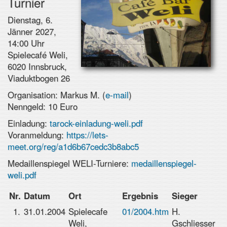
Turnier
Dienstag, 6.
Jänner 2027,
14:00 Uhr
Spielecafé Weli,
6020 Innsbruck,
Viaduktbogen 26
Organisation: Markus M. (
e-mail
)
Nenngeld: 10 Euro
Einladung:
tarock-einladung-weli.pdf
Voranmeldung:
https://lets-
meet.org/reg/a1d6b67cedc3b8abc5
Medaillenspiegel WELI-Turniere:
medaillenspiegel-
weli.pdf
Nr.
Datum
Ort
Ergebnis
Sieger
1.
31.01.2004
Spielecafe
01/2004.htm
H.
Weli,
Gschliesser