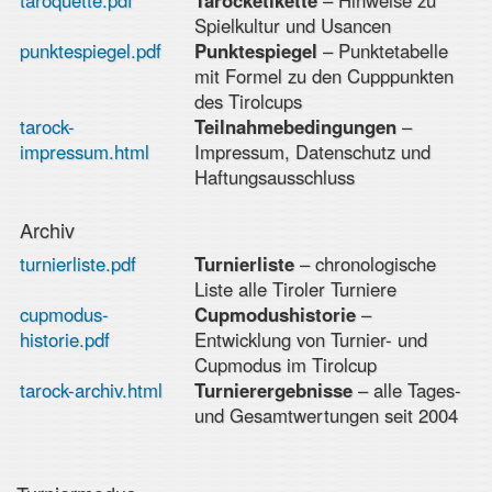
taroquette.pdf
Tarocketikette
– Hinweise zu
Spielkultur und Usancen
punktespiegel.pdf
Punktespiegel
– Punktetabelle
mit Formel zu den Cupppunkten
des Tirolcups
tarock-
Teilnahmebedingungen
–
impressum.html
Impressum, Datenschutz und
Haftungsausschluss
Archiv
turnierliste.pdf
Turnierliste
– chronologische
Liste alle Tiroler Turniere
cupmodus-
Cupmodushistorie
–
historie.pdf
Entwicklung von Turnier- und
Cupmodus im Tirolcup
tarock-archiv.html
Turnierergebnisse
– alle Tages-
und Gesamtwertungen seit 2004