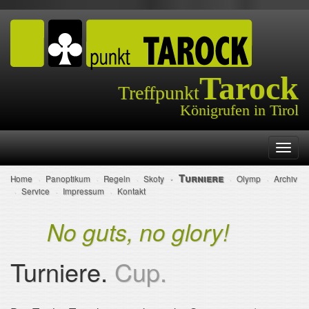
Tarock
Treffpunkt
Königrufen in Tirol
Navig
ein-/
Turniere
Home
Panoptikum
Regeln
Skoty
Olymp
Archiv
Service
Impressum
Kontakt
No guts, no glory!
Turniere.
Cup.