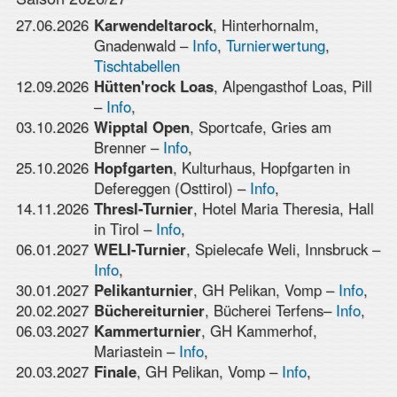
27.06.2026
Karwendeltarock
, Hinterhornalm,
Gnadenwald –
Info
,
Turnierwertung
,
Tischtabellen
12.09.2026
Hütten'rock Loas
, Alpengasthof Loas, Pill
–
Info
,
03.10.2026
Wipptal Open
, Sportcafe, Gries am
Brenner –
Info
,
25.10.2026
Hopfgarten
, Kulturhaus, Hopfgarten in
Defereggen (Osttirol) –
Info
,
14.11.2026
Thresl-Turnier
, Hotel Maria Theresia, Hall
in Tirol –
Info
,
06.01.2027
WELI-Turnier
, Spielecafe Weli, Innsbruck –
Info
,
30.01.2027
Pelikanturnier
, GH Pelikan, Vomp –
Info
,
20.02.2027
Büchereiturnier
, Bücherei Terfens–
Info
,
06.03.2027
Kammerturnier
, GH Kammerhof,
Mariastein –
Info
,
20.03.2027
Finale
, GH Pelikan, Vomp –
Info
,