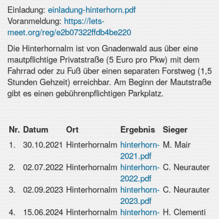
Einladung:
einladung-hinterhorn.pdf
Voranmeldung:
https://lets-
meet.org/reg/e2b07322ffdb4be220
Die Hinterhornalm ist von Gnadenwald aus über eine
mautpflichtige Privatstraße (5 Euro pro Pkw) mit dem
Fahrrad oder zu Fuß über einen separaten Forstweg (1,5
Stunden Gehzeit) erreichbar. Am Beginn der Mautstraße
gibt es einen gebührenpflichtigen Parkplatz.
Nr.
Datum
Ort
Ergebnis
Sieger
1.
30.10.2021
Hinterhornalm
hinterhorn-
M. Mair
2021.pdf
2.
02.07.2022
Hinterhornalm
hinterhorn-
C. Neurauter
2022.pdf
3.
02.09.2023
Hinterhornalm
hinterhorn-
C. Neurauter
2023.pdf
4.
15.06.2024
Hinterhornalm
hinterhorn-
H. Clementi