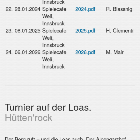
Innsbruck
22.
28.01.2024
Spielecafe
2024.pdf
R. Blassnig
Weli,
Innsbruck
23.
06.01.2025
Spielecafe
2025.pdf
H. Clementi
Weli,
Innsbruck
24.
06.01.2026
Spielecafe
2026.pdf
M. Mair
Weli,
Innsbruck
Turnier auf der Loas.
Hütten'rock
Der Berg ruft – und die Loas auch. Der Alpengasthof