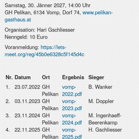
Samstag, 30. Jänner 2027, 14:00 Uhr
GH Pelikan, 6134 Vomp, Dorf 74,
www.pelikan-
gasthaus.at
Organisation: Hari Gschliesser
Nenngeld: 10 Euro
Voranmeldung:
https://lets-
meet.org/reg/45b0e6328c5f145d4c
Nr.
Datum
Ort
Ergebnis
Sieger
1.
23.07.2022
GH
vomp-
B. Wanker
Pelikan
2022.pdf
2.
03.11.2023
GH
vomp-
M. Doppler
Pelikan
2023.pdf
3.
23.11.2024
GH
vomp-
M. Ingenhaeff-
Pelikan
2024.pdf
Beerenkamp
4.
22.11.2025
GH
vomp-
H. Gschliesser
Pelikan
2025.pdf