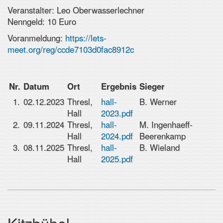
Veranstalter: Leo Oberwasserlechner
Nenngeld: 10 Euro
Voranmeldung:
https://lets-
meet.org/reg/ccde7103d0fac8912c
Nr.
Datum
Ort
Ergebnis
Sieger
1.
02.12.2023
Thresl,
hall-
B. Werner
Hall
2023.pdf
2.
09.11.2024
Thresl,
hall-
M. Ingenhaeff-
Hall
2024.pdf
Beerenkamp
3.
08.11.2025
Thresl,
hall-
B. Wieland
Hall
2025.pdf